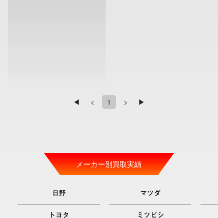
1
◀
<
>
▶
メーカー別買取実績
日野
マツダ
トヨタ
ミツビシ