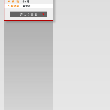
車
検
残
6ヶ月
引
取
地
域
倉敷市
詳しくみる