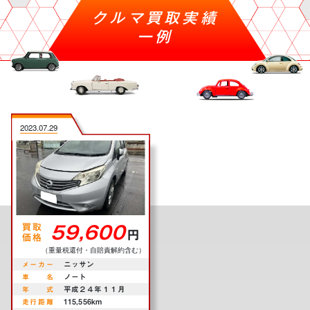
クルマ買取実績
一例
2023.07.29
買取
59,600
円
価格
（重量税還付・自賠責解約含む）
メ
ー
カ
ー
ニッサン
車
名
ノート
年
式
平成２４年１１月
走
行
距
離
115,556km