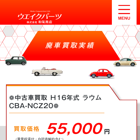
廃車買取実績
❁中古車買取 Ｈ16年式 ラウム
CBA-NCZ20❁
55,000
買取価格
円
（重量税還付・自賠責解約含む）