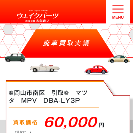
廃車買取実績
❁岡山市南区 引取❁ マツ
ダ MPV DBA-LY3P
60,000
買取価格
円
（還付なし）