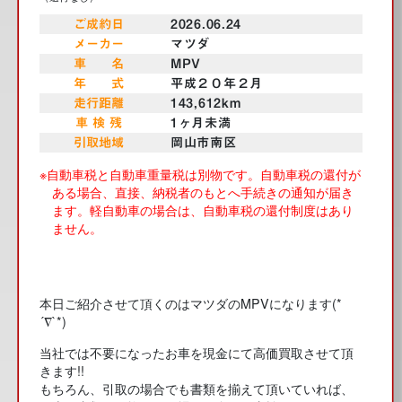
ご成約日
2026.06.24
メーカー
マツダ
車 名
MPV
年 式
平成２０年２月
走行距離
143,612km
車 検 残
1ヶ月未満
引取地域
岡山市南区
※自動車税と自動車重量税は別物です。自動車税の還付が
ある場合、直接、納税者のもとへ手続きの通知が届き
ます。
軽自動車の場合は、自動車税の還付制度はあり
ません。
本日ご紹介させて頂くのはマツダのMPVになります(*
´∇`*)
当社では不要になったお車を現金にて高価買取させて頂
きます!!
もちろん、引取の場合でも書類を揃えて頂いていれば、