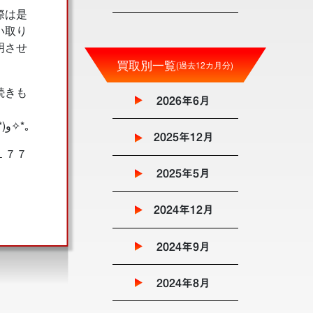
際は是
い取り
明させ
買取別一覧
(過去12カ月分)
続きも
2026年6月
お電話お待ちしております •✧*｡٩(ˊᗜˋ*)و✧*｡
2025年12月
１７７
2025年5月
2024年12月
2024年9月
2024年8月