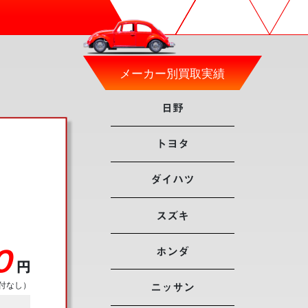
メーカー別買取実績
日野
トヨタ
ダイハツ
スズキ
ホンダ
0
円
付なし）
ニッサン