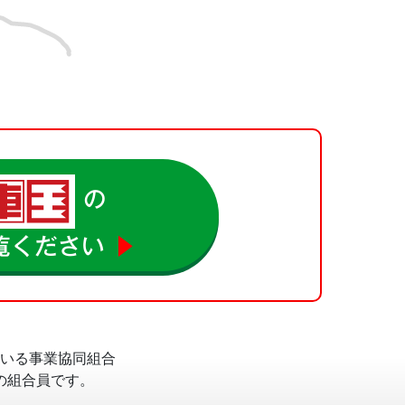
の
覧ください
▶
いる事業協同組合
の組合員です。