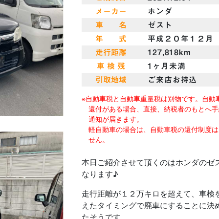
メーカー
ホンダ
車 名
ゼスト
年 式
平成２０年１２月
走行距離
127,818km
車 検 残
1ヶ月未満
引取地域
ご来店お持込
※自動車税と自動車重量税は別物です。自動
還付がある場合、直接、納税者のもとへ手
通知が届きます。
軽自動車の場合は、自動車税の還付制度は
せん。
本日ご紹介させて頂くのはホンダのゼ
なります♪
走行距離が１２万キロを超えて、車検
えたタイミングで廃車にすることに決
たそうです。