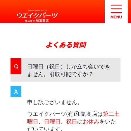
よくある質問
日曜日（祝日）しか立ち会いでき
Q
ません。引取可能ですか？
A
申し訳ございません。
ウエイクパーツ(有)和気商店は
第二土
曜日
、
日曜日
、
祝日
は
お休み
をいた
だいています。