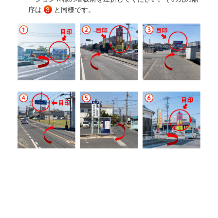
序は
3
と同様です。