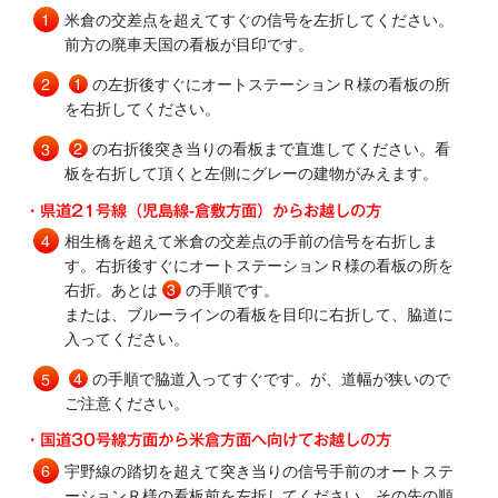
米倉の交差点を超えてすぐの信号を左折してください。
前方の廃車天国の看板が目印です。
1
の左折後すぐにオートステーションＲ様の看板の所
を右折してください。
2
の右折後突き当りの看板まで直進してください。看
板を右折して頂くと左側にグレーの建物がみえます。
・県道21号線（児島線-倉敷方面）からお越しの方
相生橋を超えて米倉の交差点の手前の信号を右折しま
す。右折後すぐにオートステーションＲ様の看板の所を
右折。あとは
3
の手順です。
または、ブルーラインの看板を目印に右折して、脇道に
入ってください。
4
の手順で脇道入ってすぐです。が、道幅が狭いので
ご注意ください。
・国道30号線方面から米倉方面へ向けてお越しの方
宇野線の踏切を超えて突き当りの信号手前のオートステ
ーションＲ様の看板前を左折してください。その先の順