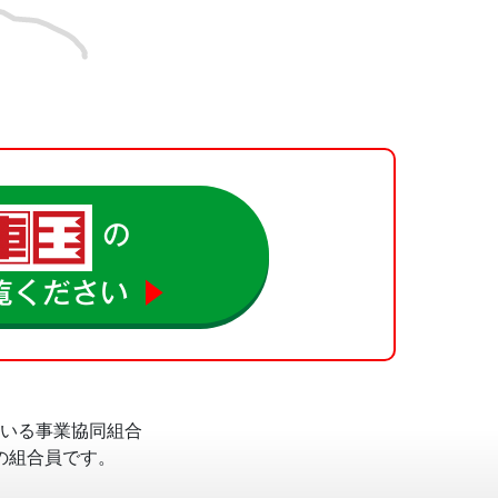
の
覧ください
▶
いる事業協同組合
の組合員です。