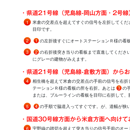
・県道21号線（児島線-岡山方面・2号
米倉の交差点を超えてすぐの信号を左折してくだ
目印です。
1
の左折後すぐにオートステーションＲ様の看
2
の右折後突き当りの看板まで直進してくださ
にグレーの建物がみえます。
・県道21号線（児島線-倉敷方面）から
相生橋を超えて米倉の交差点の手前の信号を右折
テーションＲ様の看板の所を右折。あとは
3
の
または、ブルーラインの看板を目印に右折して、
4
の手順で脇道入ってすぐです。が、道幅が狭
・国道30号線方面から米倉方面へ向けて
宇野線の踏切を超えて突き当りの信号手前のオー