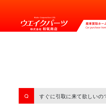
廃車買取ホー
Car purchase ho
Q
すぐに引取に来て欲しいの