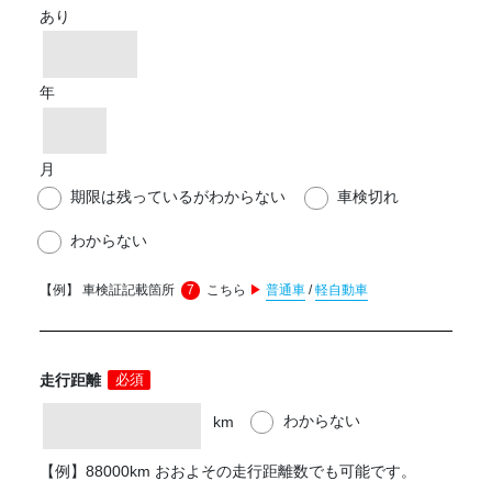
あり
年
月
期限は残っているがわからない
車検切れ
わからない
【例】 車検証記載箇所
7
こちら
▶
普通車
/
軽自動車
走行距離
必須
わからない
km
【例】88000km おおよその走行距離数でも可能です。