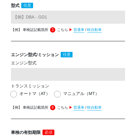
型式
任意
【例】 車検証記載箇所
3
こちら
▶
普通車
/
軽自動車
エンジン型式/
ミッション
任意
エンジン型式
トランスミッション
オートマ（AT）
マニュアル（MT）
【例】 車検証記載箇所
6
こちら
▶
普通車
/
軽自動車
車検の有効期限
必須