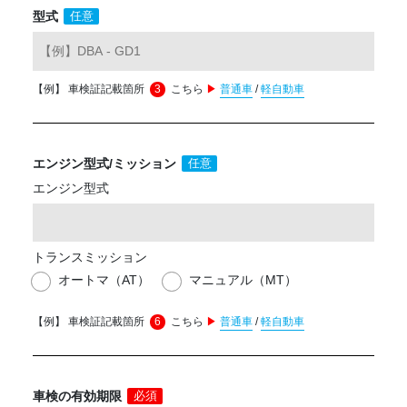
型式
任意
【例】 車検証記載箇所
3
こちら
▶
普通車
/
軽自動車
エンジン型式/
ミッション
任意
エンジン型式
トランスミッション
オートマ（AT）
マニュアル（MT）
【例】 車検証記載箇所
6
こちら
▶
普通車
/
軽自動車
車検の有効期限
必須