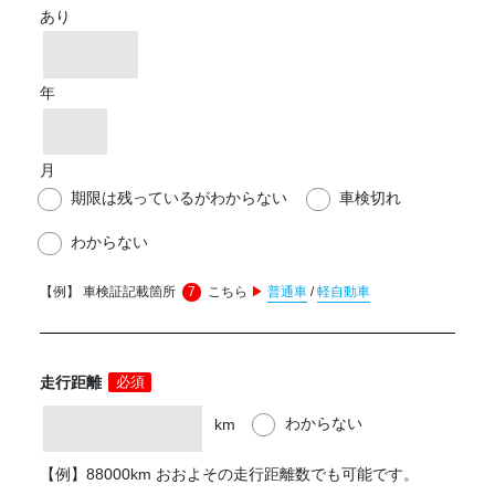
あり
年
月
期限は残っているがわからない
車検切れ
わからない
【例】 車検証記載箇所
7
こちら
▶
普通車
/
軽自動車
走行距離
必須
わからない
km
【例】88000km おおよその走行距離数でも可能です。