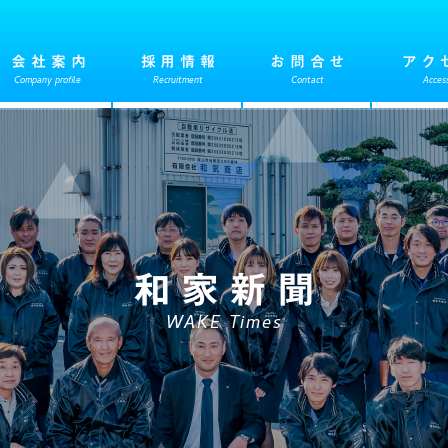
会社案内
採用情報
お問合せ
アク
Company profile
Recruitment
Contact
Acces
和家新聞
WAKE Times