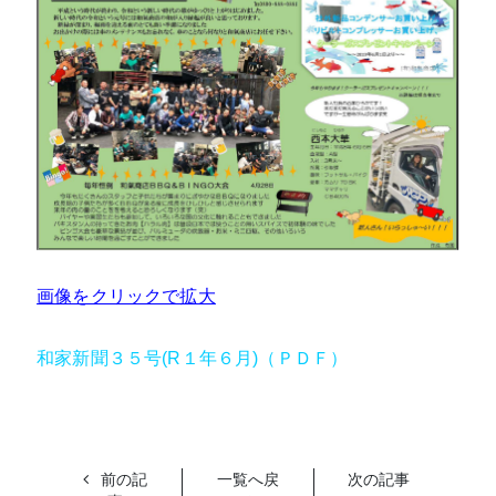
画像をクリックで拡大
和家新聞３５号(R１年６月)
（ＰＤＦ）
前の記
一覧へ戻
次の記事